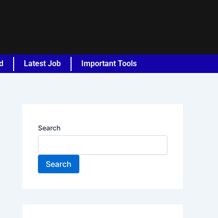
d
Latest Job
Important Tools
Search
Search