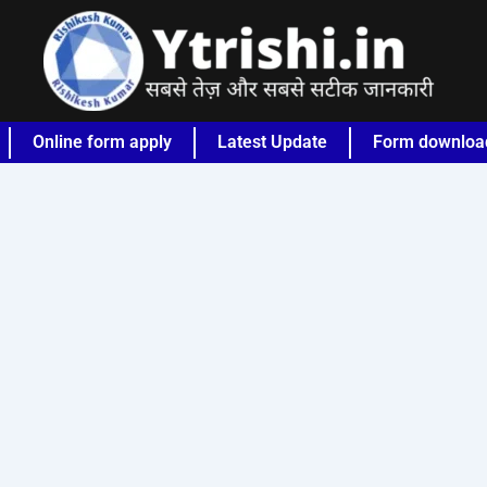
Online form apply
Latest Update
Form downloa