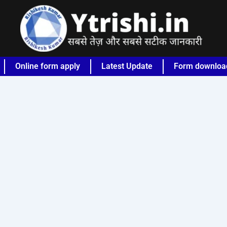
Online form apply
Latest Update
Form downloa