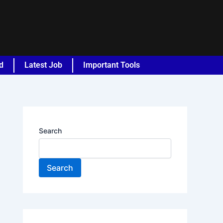
d
Latest Job
Important Tools
Search
Search